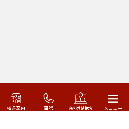
アカデミー・オブ・ファースト・パシフィック運営の
武田塾はこちら！
校舎案内
電話
メニュー
無料受験相談
武田塾三軒茶屋校
武田塾成城学園前校