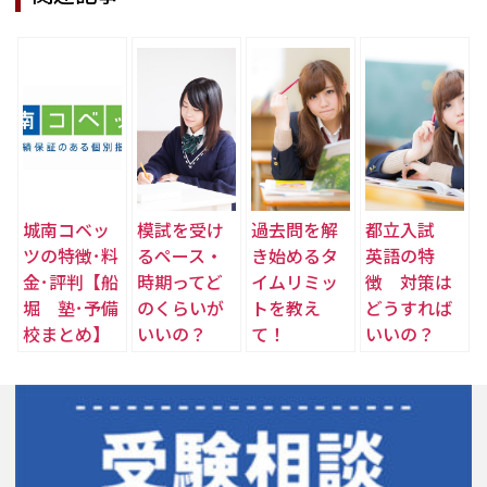
城南コベッ
模試を受け
過去問を解
都立入試
ツの特徴･料
るペース・
き始めるタ
英語の特
金･評判【船
時期ってど
イムリミッ
徴 対策は
堀 塾･予備
のくらいが
トを教え
どうすれば
校まとめ】
いいの？
て！
いいの？