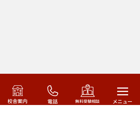
アカデミー・オブ・ファースト・パシフィック運営の
武田塾はこちら！
校舎案内
電話
メニュー
無料受験相談
武田塾三軒茶屋校
武田塾成城学園前校
武田塾茂原校