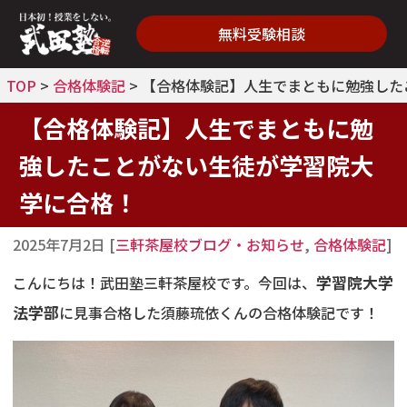
無料受験相談
TOP
>
合格体験記
>
【合格体験記】人生でまともに勉強した
【合格体験記】人生でまともに勉
強したことがない生徒が学習院大
学に合格！
2025年7月2日
[
三軒茶屋校ブログ・お知らせ
,
合格体験記
]
こんにちは！武田塾三軒茶屋校です。今回は、
学習院大学
法学部
に見事合格した須藤琉依くんの合格体験記です！