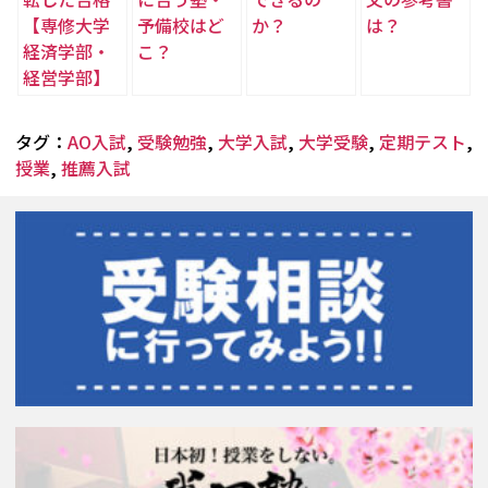
【専修大学
予備校はど
か？
は？
経済学部・
こ？
経営学部】
タグ：
AO入試
,
受験勉強
,
大学入試
,
大学受験
,
定期テスト
,
授業
,
推薦入試