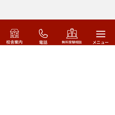
アカデミー・オブ・ファースト・パシフィック運営の
武田塾はこちら！
校舎案内
電話
メニュー
無料受験相談
武田塾三軒茶屋校
武田塾成城学園前校
武田塾茂原校
武田塾一之江校
サイトマップ
武田塾公式サイト
株式会社アカデミー・オブ・ファースト・パシフィック
© 2020
All Rights Reserved.