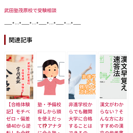
武田塾茂原校で受験相談
——*…*——*…*——*…*——*…*——
関連記事
【合格体験
塾・予備校
非進学校か
漢文がわか
記】モチベ
探しから頭
らでも難関
らない？そ
ゼロ・偏差
を使えだっ
大学に合格
んな方にお
値40から逆
て
アナタ
することは
すすめの漢
転した合格
に合う塾・
できるの
文の参考書