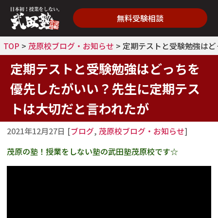
無料受験相談
TOP
>
茂原校ブログ・お知らせ
>
定期テストと受験勉強はど
定期テストと受験勉強はどっちを
優先したがいい？先生に定期テス
トは大切だと言われたが
2021年12月27日
[
ブログ
,
茂原校ブログ・お知らせ
]
茂原の塾！授業をしない塾の武田塾茂原校です☆