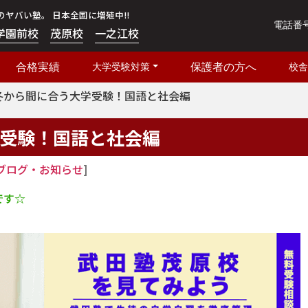
噂のヤバい塾。 日本全国に増殖中!!
電話番
学園前校
茂原校
一之江校
合格実績
大学受験対策
保護者の方へ
校舎
冬から間に合う大学受験！国語と社会編
受験！国語と社会編
ブログ・お知らせ
]
です☆