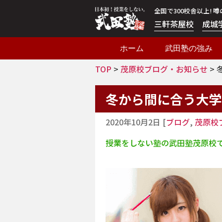
全国で300校舎以上! 
三軒茶屋校
成城
ホーム
武田塾の強み
TOP
>
茂原校ブログ・お知らせ
>
冬から間に合う大学
2020年10月2日
[
ブログ
,
茂原校
授業をしない塾の武田塾茂原校