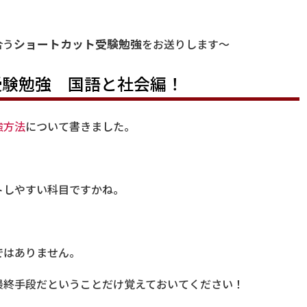
合う
ショートカット受験勉強
をお送りします～
受験勉強 国語と社会編！
強方法
について書きました。
！
トしやすい科目ですかね。
ではありません。
最終手段だということだけ覚えておいてください！