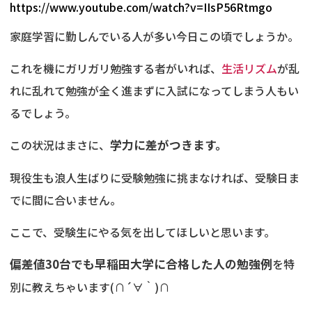
https://www.youtube.com/watch?v=IIsP56Rtmgo
家庭学習に勤しんでいる人が多い今日この頃でしょうか。
これを機にガリガリ勉強する者がいれば、
生活リズム
が乱
れに乱れて勉強が全く進まずに入試になってしまう人もい
るでしょう。
この状況はまさに、
学力に差がつきます。
現役生も浪人生ばりに受験勉強に挑まなければ、受験日ま
でに間に合いません。
ここで、受験生にやる気を出してほしいと思います。
偏差値30台でも早稲田大学に合格した人の勉強例
を特
別に教えちゃいます(∩´∀｀)∩