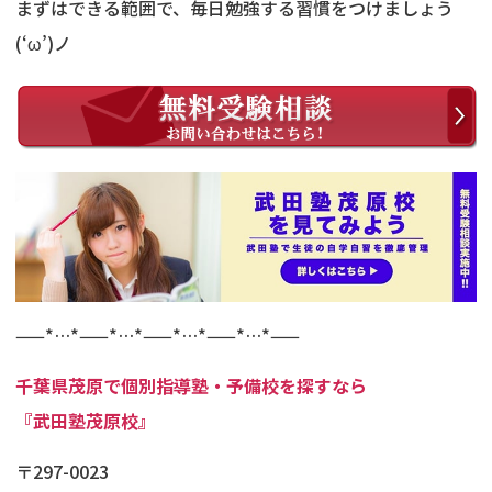
まずはできる範囲で、毎日勉強する習慣をつけましょう
(‘ω’)ノ
——*…*——*…*——*…*——*…*——
千葉県茂原で個別指導塾・予備校を探すなら
『武田塾茂原校』
〒297-0023