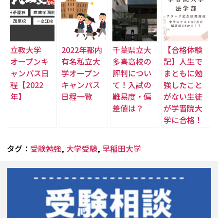
立教大学
2022年都内
千葉県立大
【合格体験
オープンキ
有名私立大
多喜高校の
記】人生で
ャンパス日
学オープン
評判につい
まともに勉
程【2022
キャンパス
て！入試の
強したこと
年】
日程一覧
難易度・偏
がない生徒
差値は？
が学習院大
学に合格！
タグ：
受験勉強
,
大学受験
,
早稲田大学