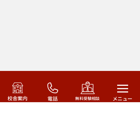
アカデミー・オブ・ファースト・パシフィック運営の
武田塾はこちら！
校舎案内
電話
メニュー
無料受験相談
武田塾三軒茶屋校
武田塾成城学園前校
武田塾茂原校