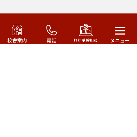
アカデミー・オブ・ファースト・パシフィック運営の
武田塾はこちら！
校舎案内
電話
メニュー
無料受験相談
武田塾三軒茶屋校
武田塾成城学園前校
武田塾茂原校
武田塾一之江校
サイトマップ
武田塾公式サイト
株式会社アカデミー・オブ・ファースト・パシフィック
© 2020
All Rights Reserved.