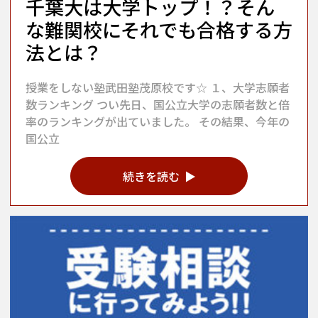
千葉大は大学トップ！？そん
な難関校にそれでも合格する方
法とは？
授業をしない塾武田塾茂原校です☆ １、大学志願者
数ランキング つい先日、国公立大学の志願者数と倍
率のランキングが出ていました。 その結果、今年の
国公立
続きを読む