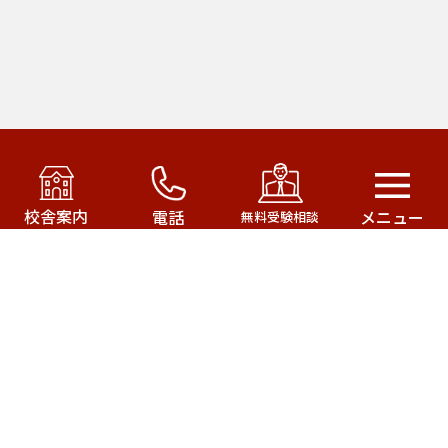
アカデミー・オブ・ファースト・パシフィック運営の
武田塾はこちら！
校舎案内
電話
メニュー
無料受験相談
武田塾三軒茶屋校
武田塾成城学園前校
武田塾茂原校
武田塾一之江校
サイトマップ
武田塾公式サイト