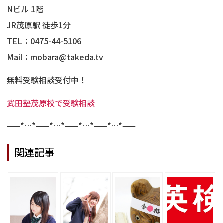
Nビル 1階
JR茂原駅 徒歩1分
TEL：0475-44-5106
Mail：mobara@takeda.tv
無料受験相談受付中！
武田塾茂原校で受験相談
——*…*——*…*——*…*——*…*——
関連記事