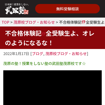
無料受験相談
TOP
>
茂原校ブログ・お知らせ
>
不合格体験記
全受験生よ
不合格体験記
全受験生よ、オレ
のようになるな！
2022年1月17日
[
ブログ
,
茂原校ブログ・お知らせ
]
茂原の塾！授業をしない塾の武田塾茂原校です☆