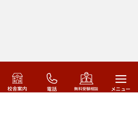
アカデミー・オブ・ファースト・パシフィック運営の
武田塾はこちら！
校舎案内
電話
メニュー
無料受験相談
武田塾三軒茶屋校
武田塾成城学園前校
武田塾茂原校
武田塾一之江校