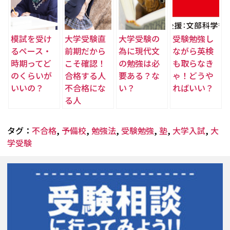
模試を受け
大学受験直
大学受験の
受験勉強し
るペース・
前期だから
為に現代文
ながら英検
時期ってど
こそ確認！
の勉強は必
も取らなき
のくらいが
合格する人
要ある？な
ゃ！どうや
いいの？
不合格にな
い？
ればいい？
る人
タグ：
不合格
,
予備校
,
勉強法
,
受験勉強
,
塾
,
大学入試
,
大
学受験