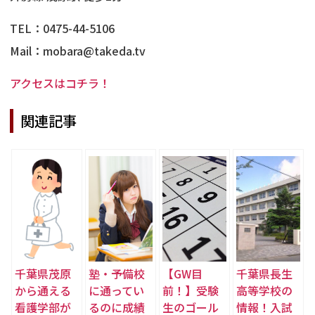
TEL：0475-44-5106
Mail：mobara@takeda.tv
アクセスはコチラ！
関連記事
千葉県茂原
塾・予備校
【GW目
千葉県長生
から通える
に通ってい
前！】受験
高等学校の
看護学部が
るのに成績
生のゴール
情報！入試