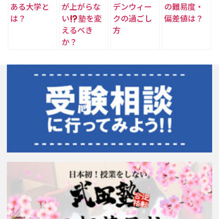
ある大学と
が上がらな
デンウィー
の難易度・
は？
い
塾を変
クの過ごし
偏差値は？
えるべき
方
か？