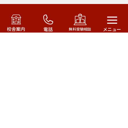
アカデミー・オブ・ファースト・パシフィック運営の
武田塾はこちら！
校舎案内
電話
メニュー
無料受験相談
武田塾三軒茶屋校
武田塾成城学園前校
武田塾茂原校
武田塾一之江校
サイトマップ
武田塾公式サイト
株式会社アカデミー・オブ・ファースト・パシフィック
© 2020
All Rights Reserved.