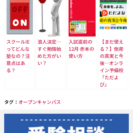
スクールIE
浪人決定…
入試直前の
【まだ使え
ってどんな
すぐ勉強始
12月 赤本の
る？】倒産
塾なの？注
めた方がい
使い方
の真実と今
意点はあ
い？
後…オンラ
る？
イン予備校
「ただよ
び」
タグ：
オープンキャンパス