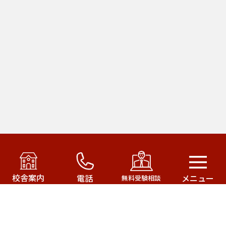
アカデミー・オブ・ファースト・パシフィック運営の
武田塾はこちら！
校舎案内
電話
メニュー
無料受験相談
武田塾三軒茶屋校
武田塾成城学園前校