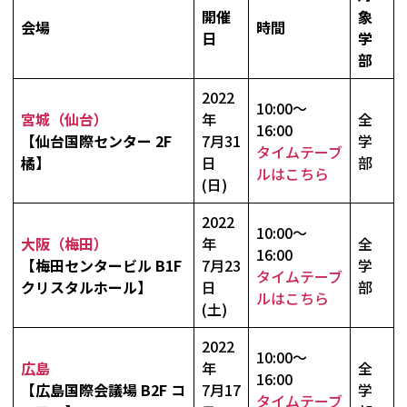
開催
象
会場
時間
日
学
部
2022
10:00～
宮城（仙台）
年
全
16:00
【仙台国際センター 2F
7月31
学
タイムテーブ
橘】
日
部
ルはこちら
(日)
2022
10:00～
大阪（梅田）
年
全
16:00
【梅田センタービル B1F
7月23
学
タイムテーブ
クリスタルホール】
日
部
ルはこちら
(土)
2022
10:00～
広島
年
全
16:00
【広島国際会議場 B2F コ
7月17
学
タイムテーブ