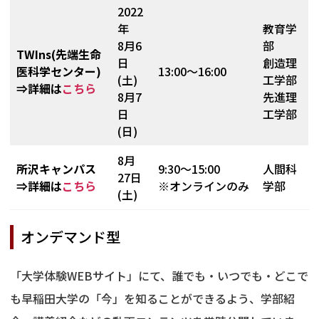
2022
年
教育学
8月6
部
TWIns(先端生命
日
創造理
医科学センター)
13:00～16:00
(土)
工学部
⇒詳細は
こちら
8月7
先進理
日
工学部
(日)
8月
所沢キャンパス
9:30～15:00
人間科
27日
⇒詳細は
こちら
※オンラインのみ
学部
(土)
オンデマンド型
「大学体験WEBサイト」にて、誰でも・いつでも・どこで
も早稲田大学の「今」を知ることができるよう、学部紹